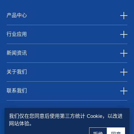
产品中心
行业应用
新闻资讯
关于我们
联系我们
我们仅在您同意后使用第三方统计 Cookie，以改进
© 深圳市北极大电子科技有限公司
版权所有
网站体验。
粤ICP2023153085号