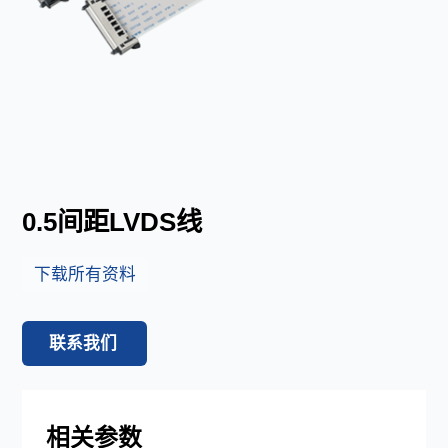
下载中心
语言
CN
EN
JP
0.5间距LVDS线
下载所有资料
联系我们
相关参数