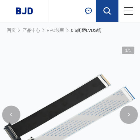
跳到主要内容
首页
产品中心
FFC线束
0.5间距LVDS线
首页
产品中心
1
/
1
行业应用
新闻资讯
关于我们
联系我们