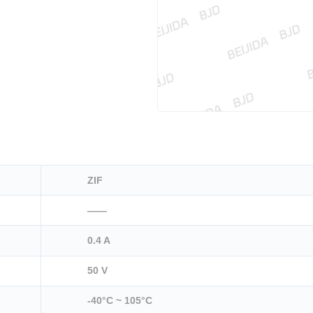
ZIF
——
0.4 A
50 V
-40°C ~ 105°C