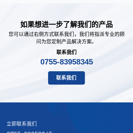
如果想进一步了解我们的产品
您可以通过右侧方式联系我们，我们将指派专业的顾
问为您定制产品解决方案。
联系我们
0755-83958345
联系我们
立即联系我们