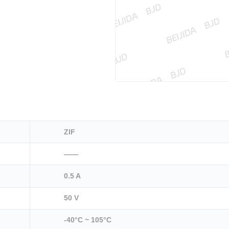
ZIF
——
0.5 A
50 V
-40°C ~ 105°C