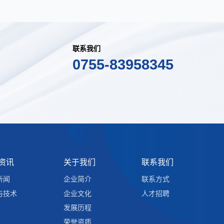
联系我们
0755-83958345
资讯
关于我们
联系我们
新闻
企业简介
联系方式
与技术
企业文化
人才招聘
发展历程
荣誉资质