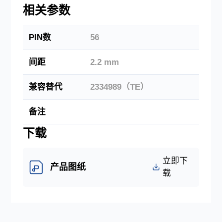
下载中心
相关参数
PIN数
56
语言
CN
EN
JP
间距
2.2 mm
兼容替代
2334989（TE）
备注
下载
立即下
产品图纸
载