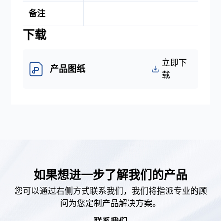
备注
下载
立即下
产品图纸
载
如果想进一步了解我们的产品
您可以通过右侧方式联系我们，我们将指派专业的顾
问为您定制产品解决方案。