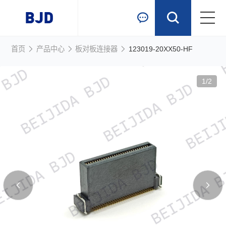
跳到主要内容
首页
产品中心
板对板连接器
123019-20XX50-HF
首页
产品中心
1
/
2
行业应用
新闻资讯
关于我们
联系我们