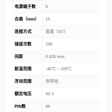
电源端子数
0
合高（mm）
15
连接方式
竖直（ST）
插拔次数
100
间距
0.635 mm
耐温范围
-40℃ ~ 105℃
浮动范围
非浮动
额定电压
50 V
PIN数
60