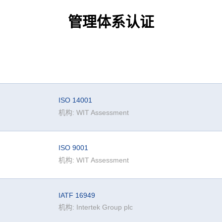
管理体系认证
ISO 14001
机构: WIT Assessment
ISO 9001
机构: WIT Assessment
IATF 16949
机构: Intertek Group plc